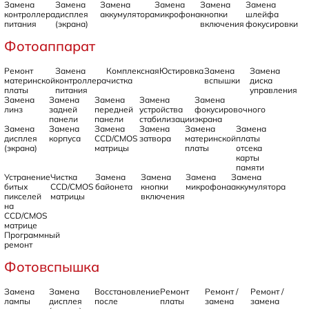
Замена
Замена
Замена
Замена
Замена
Замена
контроллера
дисплея
аккумулятора
микрофона
кнопки
шлейфа
питания
(экрана)
включения
фокусировки
Фотоаппарат
Ремонт
Замена
Комплексная
Юстировка
Замена
Замена
материнской
контроллера
чистка
вспышки
диска
платы
питания
управления
Замена
Замена
Замена
Замена
Замена
линз
задней
передней
устройства
фокусировочного
панели
панели
стабилизации
экрана
Замена
Замена
Замена
Замена
Замена
Замена
дисплея
корпуса
CCD/CMOS
затвора
материнской
платы
(экрана)
матрицы
платы
отсека
карты
памяти
Устранение
Чистка
Замена
Замена
Замена
Замена
битых
CCD/CMOS
байонета
кнопки
микрофона
аккумулятора
пикселей
матрицы
включения
на
CCD/CMOS
матрице
Программный
ремонт
Фотовспышка
Замена
Замена
Восстановление
Ремонт
Ремонт /
Ремонт /
лампы
дисплея
после
платы
замена
замена