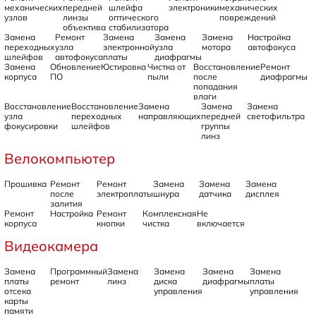
механических
передней
шлейфа
электроники
механических
узлов
линзы
оптического
повреждений
объектива
стабилизатора
Замена
Ремонт
Замена
Замена
Замена
Настройка
переходных
узла
электронной
узла
мотора
автофокуса
шлейфов
автофокуса
платы
диафрагмы
Замена
Обновление
Юстировка
Чистка от
Восстановление
Ремонт
корпуса
ПО
пыли
после
диафрагмы
попадания
влаги
Восстановление
Восстановление
Замена
Замена
Замена
узла
переходных
направляющих
передней
светофильтра
фокусировки
шлейфов
группы
линз
Велокомпьютер
Прошивка
Ремонт
Ремонт
Замена
Замена
Замена
после
электроплаты
шнура
датчика
дисплея
залития
Ремонт
Настройка
Ремонт
Комплексная
Не
корпуса
кнопки
чистка
включается
Видеокамера
Замена
Программный
Замена
Замена
Замена
Замена
платы
ремонт
линз
диска
диафрагмы
платы
отсека
управления
управления
карты
памяти