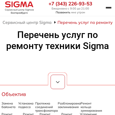
+7 (343) 226-93-53
Ежедневно с 9:00 до 21:00
Сервисный центр Sigma
в
Позвонить
мне утром
Екатеринбурге
Сервисный центр Sigma
Перечень услуг по ремонту 
Перечень услуг по
ремонту техники Sigma
Объектив
Замена
Установка
Протяжка
Разблокировка
Ремонт
байонета
подвеса
соединений
заклинивания
кольца
трансфокатора
зуммирования
Ремонт
Ремонт
Ремонт
Ремонт
Устранение