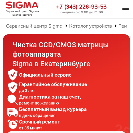
+7 (343) 226-93-53
Сервисный центр Sigma
в
Ежедневно с 9:00 до 21:00
Екатеринбурге
Сервисный центр Sigma
Каталог устройств
Ремон
Чистка CCD/CMOS матрицы
фотоаппарата
Sigma в Екатеринбурге
Официальный сервис
Гарантийное обслуживание
до 3 лет
Диагностика за наш счет,
ремонт по желанию
Бесплатный выезд курьера
в день обращения
Срочный ремонт
от 35 минут