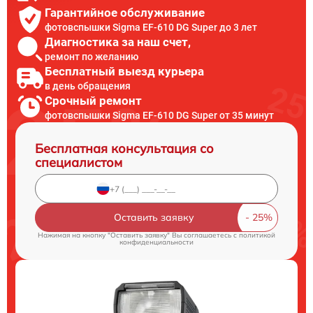
Гарантийное обслуживание
фотовспышки Sigma EF-610 DG Super до 3 лет
Диагностика за наш счет,
ремонт по желанию
Бесплатный выезд курьера
в день обращения
Срочный ремонт
фотовспышки Sigma EF-610 DG Super от 35 минут
Бесплатная консультация со
специалистом
Оставить заявку
Нажимая на кнопку "Оставить заявку" Вы соглашаетесь c
политикой
конфиденциальности