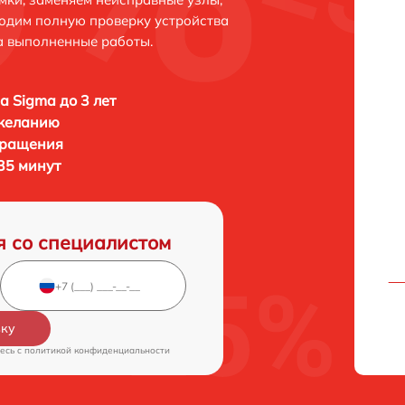
одим полную проверку устройства
а выполненные работы.
а Sigma до 3 лет
 желанию
бращения
35 минут
я со специалистом
вку
есь c
политикой конфиденциальности