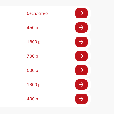
бесплатно
450 р
1800 р
700 р
500 р
1300 р
400 р
800 р