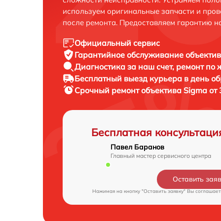
используем оригинальные запчасти и пров
после ремонта. Предоставляем гарантию н
Официальный сервис
Гарантийное обслуживание
объектив
Диагностика за наш счет,
ремонт по
Бесплатный выезд курьера
в день о
Срочный ремонт
объектива Sigma от 
Бесплатная консультаци
Павел Баранов
Главный мастер сервисного центра
Оставить зая
Нажимая на кнопку "Оставить заявку" Вы соглашает