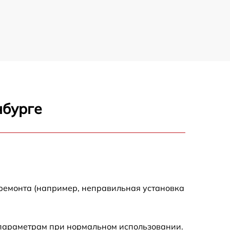
1500 р
1300 р
400 р
нбурге
750 р
400 р
1100 р
 ремонта (например, неправильная установка
1200 р
 параметрам при нормальном использовании.
400 р