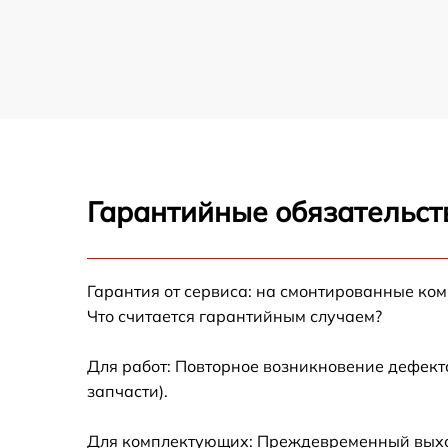
Восстановление после попадания влаги
объектива Sigma
Чистка от пыли объектива Sigma
Юстировка объектива Sigma
Гарантийные обязательст
Обновление ПО объектива Sigma
Замена корпуса объектива Sigma
Гарантия от сервиса: на смонтированные ко
Что считается гарантийным случаем?
Настройка автофокуса объектива Sigma
Для работ: Повторное возникновение дефект
Замена узла диафрагмы объектива Sigma
запчасти).
Для комплектующих: Преждевременный выход
Установка подвеса объектива Sigma