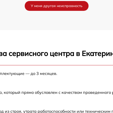
У меня другая неисправность
от 60 мин
от 60 мин
от 60 мин
ва сервисного центра в Екатери
от 60 мин
от 60 мин
мплектующие — до 3 месяцев.
от 60 мин
а, который прямо обусловлен с качеством проведенного
от 60 мин
 из строя, утрата работоспособности или техническим
от 60 мин