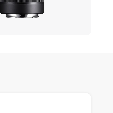
400 р
550 р
1150 р
900 р