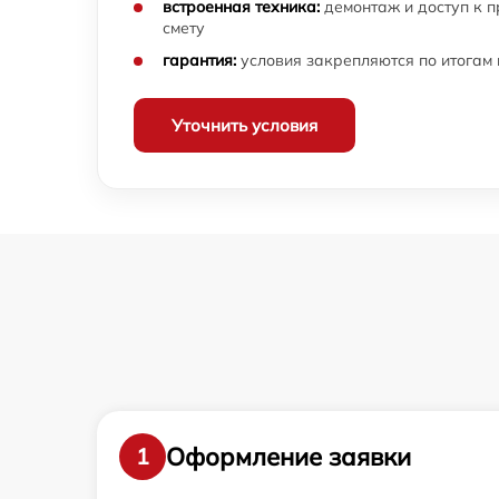
Sigma
встроенная техника:
демонтаж и доступ к 
смету
Ремонт кольца зуммирования объектива
гарантия:
условия закрепляются по итогам
Sigma
Разблокировка заклинивания объектива
Уточнить условия
Sigma
Протяжка соединений трансфокатора
объектива Sigma
Замена светофильтра объектива Sigma
Оформление заявки
1