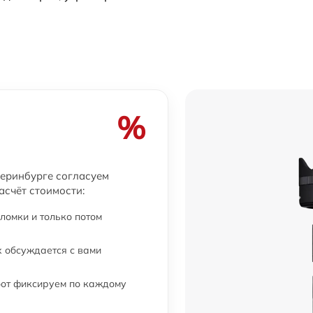
a
от 60 мин
от 60 мин
от 60 мин
%
от 60 мин
теринбурге согласуем
асчёт стоимости:
от 60 мин
ломки и только потом
а
от 60 мин
 обсуждается с вами
от 60 мин
бот фиксируем по каждому
от 60 мин