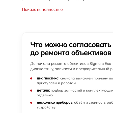
Показать полностью
Замена электронной платы объектива Sigm
Ремонт узла автофокуса объектива Sigma
Замена переходных шлейфов объектива
Что можно согласовать
Sigma
до ремонта объективов
Устранение механических повреждений
объектива Sigma
До начала ремонта объективов Sigma в Ека
диагностику, запчасти и предварительный р
Ремонт электроники объектива Sigma
диагностика:
сначала выясняем причину по
Ремонт шлейфа оптического стабилизатор
приступаем к работам
объектива Sigma
детали:
подбор запчастей и комплектующих
отдельно
Ремонт передней линзы объектива
объектива Sigma
несколько приборов:
объём и стоимость ра
устройству
Ремонт механических узлов объектива