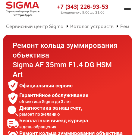
+7 (343) 226-93-53
Сервисный центр Sigma
в
Ежедневно с 9:00 до 21:00
Екатеринбурге
Сервисный центр Sigma
Каталог устройств
Ремон
Ремонт кольца зуммирования
объектива
Sigma AF 35mm F1.4 DG HSM
Art
Официальный сервис
Гарантийное обслуживание
объектива Sigma до 3 лет
Диагностика за наш счет,
ремонт по желанию
Бесплатный выезд курьера
в день обращения
Ремонт кольца зуммирования объектива