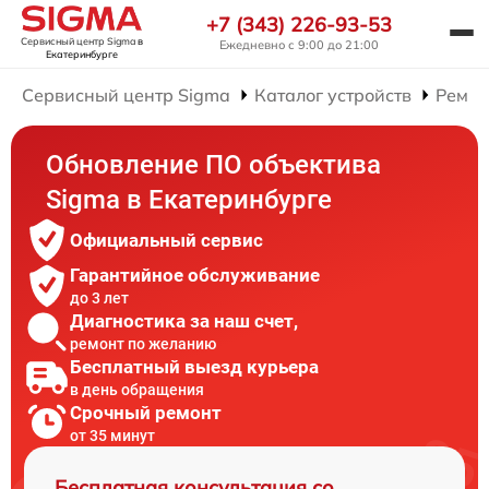
+7 (343) 226-93-53
Сервисный центр Sigma
в
Ежедневно с 9:00 до 21:00
Екатеринбурге
Сервисный центр Sigma
Каталог устройств
Ремон
Обновление ПО объектива
Sigma в Екатеринбурге
Официальный сервис
Гарантийное обслуживание
до 3 лет
Диагностика за наш счет,
ремонт по желанию
Бесплатный выезд курьера
в день обращения
Срочный ремонт
от 35 минут
Бесплатная консультация со