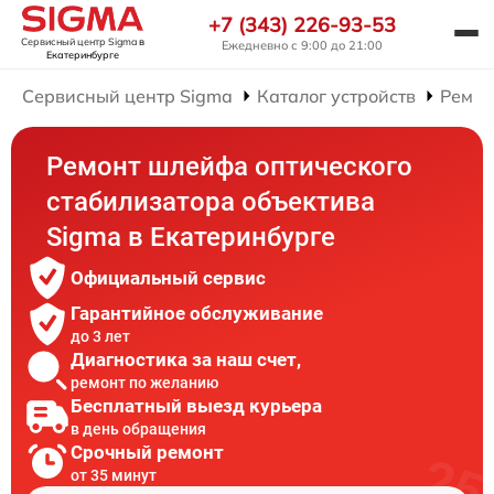
+7 (343) 226-93-53
Сервисный центр Sigma
в
Ежедневно с 9:00 до 21:00
Екатеринбурге
Сервисный центр Sigma
Каталог устройств
Ремон
Ремонт шлейфа оптического
стабилизатора объектива
Sigma в Екатеринбурге
Официальный сервис
Гарантийное обслуживание
до 3 лет
Диагностика за наш счет,
ремонт по желанию
Бесплатный выезд курьера
в день обращения
Срочный ремонт
от 35 минут