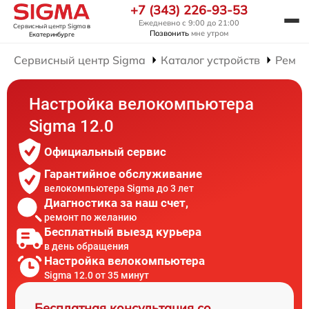
+7 (343) 226-93-53
Ежедневно с 9:00 до 21:00
Сервисный центр Sigma
в
Позвонить
мне утром
Екатеринбурге
Сервисный центр Sigma
Каталог устройств
Ремон
Настройка велокомпьютера
Sigma 12.0
Официальный сервис
Гарантийное обслуживание
велокомпьютера Sigma до 3 лет
Диагностика за наш счет,
ремонт по желанию
Бесплатный выезд курьера
в день обращения
Настройка велокомпьютера
Sigma 12.0 от 35 минут
Бесплатная консультация со