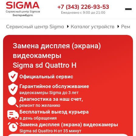
+7 (343) 226-93-53
Сервисный центр Sigma
в
Ежедневно с 9:00 до 21:00
Екатеринбурге
Сервисный центр Sigma
Каталог устройств
Ремон
Замена дисплея (экрана)
видеокамеры
Sigma sd Quattro H
Официальный сервис
Гарантийное обслуживание
видеокамеры Sigma до 3 лет
Диагностика за наш счет,
ремонт по желанию
Бесплатный выезд курьера
в день обращения
Замена дисплея (экрана) видеокамеры
Sigma sd Quattro H от 35 минут